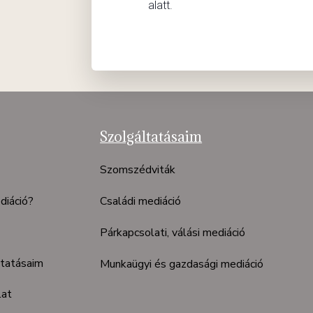
alatt.
Szolgáltatásaim
Szomszédviták
diáció?
Családi mediáció
Párkapcsolati, válási mediáció
ltatásaim
Munkaügyi és gazdasági mediáció
lat