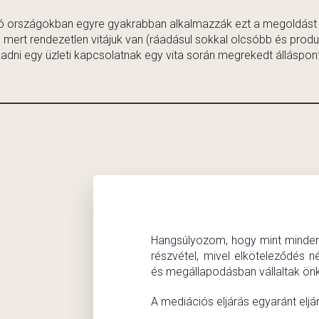
áró országokban egyre gyakrabban alkalmazzák ezt a megoldást a
mert rendezetlen vitájuk van (ráadásul sokkal olcsóbb és produkt
dni egy üzleti kapcsolatnak egy vita során megrekedt álláspont
Hangsúlyozom, hogy mint minden 
részvétel, mivel elköteleződés n
és megállapodásban vállaltak önk
A mediációs eljárás egyaránt eljá