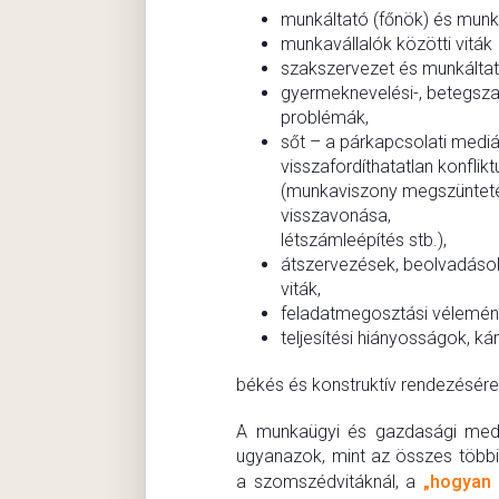
munkáltató (főnök) és munka
munkavállalók közötti viták
szakszervezet és munkáltató
gyermeknevelési-, betegsza
problémák,
sőt – a párkapcsolati medi
visszafordíthatatlan konflik
(munkaviszony megszünteté
visszavonása,
létszámleépítés stb.),
átszervezések, beolvadások
viták,
feladatmegosztási vélemén
teljesítési hiányosságok, k
békés és konstruktív rendezésére
A munkaügyi és gazdasági medi
ugyanazok, mint az összes többi
a szomszédvitáknál, a
„hogyan i