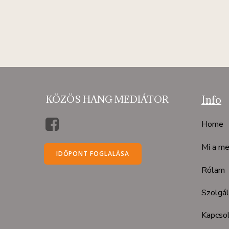
KÖZÖS HANG MEDIÁTOR
Info
Home
Mi a me
IDŐPONT FOGLALÁSA
Rólam
Szolgá
Kapcso