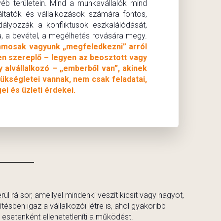
yéb területein. Mind a munkavállalók mind
ltatók és vállalkozások számára fontos,
lyozzák a konfliktusok eszkalálódását,
, a bevétel, a megélhetés rovására megy.
lamosak vagyunk „megfeledkezni” arról
en szereplő – legyen az beosztott vagy
y alvállalkozó – „emberből van”, akinek
ükségletei vannak, nem csak feladatai,
ei és üzleti érdekei.
l rá sor, amellyel mindenki veszít kicsit vagy nagyot,
ésben igaz a vállalkozói létre is, ahol gyakoribb
esetenként ellehetetleníti a működést.