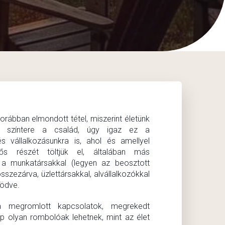
orábban elmondott tétel, miszerint életünk
b színtere a család, úgy igaz ez a
s vállalkozásunkra is, ahol és amellyel
ntős részét töltjük el, általában más
 a munkatársakkal (legyen az beosztott
sszezárva, üzlettársakkal, alvállalkozókkal
ködve.
a megromlott kapcsolatok, megrekedt
p olyan rombolóak lehetnek, mint az élet