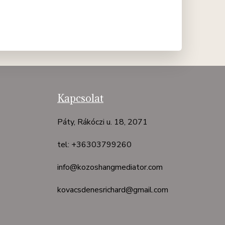
Kapcsolat
Páty, Rákóczi u. 18, 2071
tel: +36303799260
info@kozoshangmediator.com
kovacsdenesrichard@gmail.com