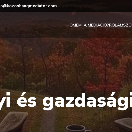
nfo@kozoshangmediator.com
HOME
MI A MEDIÁCIÓ?
RÓLAM
SZO
i és gazdasági