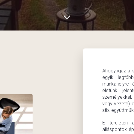
Ahogy igaz a k
egyik legfőb
munkahelyre é
életünk jele
személyekkel,
vagy vezető) ö
stb. együttmű
E területen 
álláspontok ép