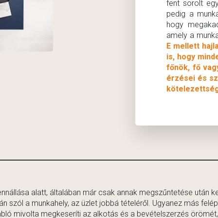
fent sorolt eg
pedig a munká
hogy megakadá
amely a munka
E mellett haj
is, hogy mind
főnök, fő vag
érzései és sz
kötelezettség
nállása alatt, általában már csak annak megszűntetése után kerü
 szól a munkahely, az üzlet jobbá tételéről. Ugyanez más felépít
abló mivolta megkeseríti az alkotás és a bevételszerzés örömét, 