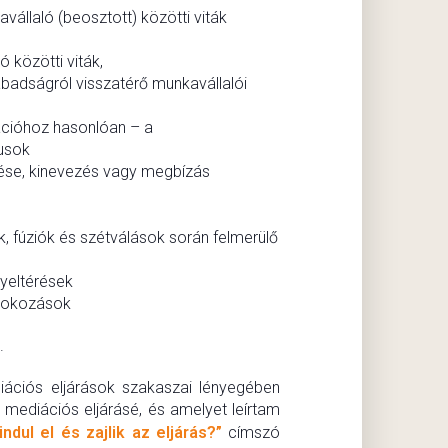
vállaló (beosztott) közötti viták
 közötti viták,
badságról visszatérő munkavállalói
ációhoz hasonlóan – a
tusok
se, kinevezés vagy megbízás
, fúziók és szétválások során felmerülő
yeltérések
árokozások
.
ációs eljárások szakaszai lényegében
 mediációs eljárásé, és amelyet leírtam
ndul el és zajlik az eljárás?”
címszó