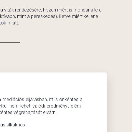
 viták rendezésére, hiszen miért is mondana le a
ívabb, mint a pereskedés), illetve miért kellene
ok miatt.
mediációs eljárásban, itt is önkéntes a
élkül nem lehet valódi eredményt elérni,
éntes végrehajtását elvárni.
rás alkalmas