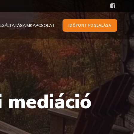
LGÁLTATÁSAIM
KAPCSOLAT
IDŐPONT FOGLALÁSA
 mediáció