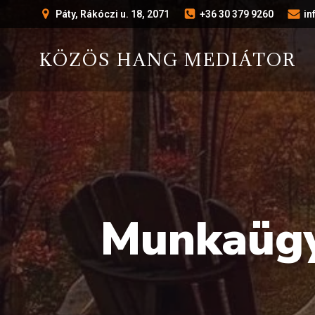
Páty, Rákóczi u. 18, 2071
+36 30 379 9260
i
KÖZÖS HANG MEDIÁTOR
Munkaügy