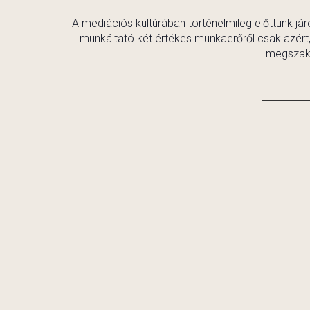
A mediációs kultúrában történelmileg előttünk j
munkáltató két értékes munkaerőről csak azért, 
megszaka